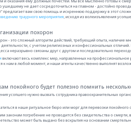
 и оказания ему должных почестей. Мы все мысленно готовы к смерти
по ушедшему не дает сосредоточиться на главном - достойно провод
т" предлагает вам свою помощь и искреннюю поддержку в этот сложн
роведению траурного мероприятия
, исходя из волеизъявления усопше
рганизации похорон
рон - это сложный алгоритм действий, требующий опыта, наличие 
деятельности, с учетом религиозных и конфессиональных отличий.
есса неразрывно связаны друг с другом и последовательно переходят
и
включают весь комплекс мер, направленных на профессиональное 
я к нам в любой момент, и наши агенты качественно выполнят возло
ам покойного будет полезно помнить нескольк
ения усопшего нужно вызвать сотрудника правоохранительных органо
ратиться в наше ритуальное бюро или морг для перевозки покойного с
им законам погребение не проводится без свидетельства о смерти,
етельство может быть выдано без
вскрытия на основании смертельн