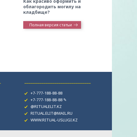
Как красиво оформить и
облагородить могилу на
кладбище?
Полная версия статьи
_
_______________________________
+7-777-188-88-88
+7-777-188-88-88 ✎
@RITUALELIT.KZ
RITUAL.ELIT@MAIL.RU
WWW.RITUAL-USLUGI.KZ