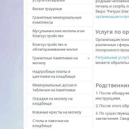
услуги катафалка
родным человеком
печаль и скорбь 
Венки траурные
бюро "Ритуал Эли
организации и п
Гранитные мемориальные
комплексы
Мусульманские могилы и их
Услуги по о
благоустройство
Организация похо
Благоустройство и
различные сферы 
облагораживание могил
похоронного проц
Ритуальные услуг
Гранитные памятники на
можете обратитьс
могилу
Надгробные плиты и
цветники на кладбище
Родственник
Мемориальные доски и
таблички на памятники
1. После обнаруж
инструкциям.
Оградки на могилу на
кладбище
2. После этого об
Кованые кресты на могилу
3. По существующ
заключения. Свид
Столы и лавочки на
кладбище