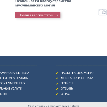
Особенности благоустройства
мусульманских могил
Полная версия статьи
_______________________
______________________________
АМИРОВАНИЕ ТЕЛА
НАШИ ПРЕДЛОЖЕНИЯ
ИТНЫЕ МЕМОРИАЛЫ
ДОСТАВКА И ОПЛАТА
ОЗКА УМЕРШЕГО
ПРАЙСЫ
ЛЬНЫЕ УСЛУГИ
ОТЗЫВЫ
АЦИЯ
О НАС
Сайт создан на маркетплейсе
Satu.kz