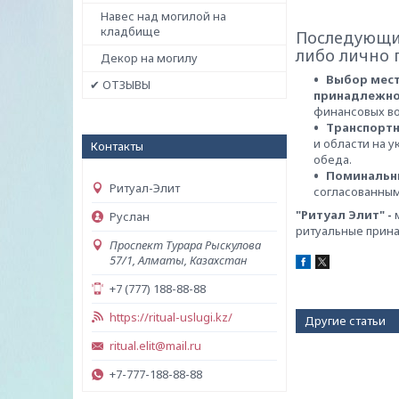
Навес над могилой на
кладбище
Последующи
либо лично 
Декор на могилу
Выбор мест
✔ ОТЗЫВЫ
принадлежно
финансовых во
Транспортн
и области на 
Контакты
обеда.
Поминальн
Ритуал-Элит
согласованным
"Ритуал Элит" -
Руслан
ритуальные прин
Проспект Турара Рыскулова
57/1, Алматы, Казахстан
+7 (777) 188-88-88
https://ritual-uslugi.kz/
Другие статьи
ritual.elit@mail.ru
+7-777-188-88-88