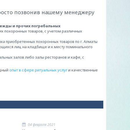
росто позвонив нашему менеджеру
одежды и прочих погребальных
х похоронных товаров, с учетом различных
вка приобретенных похоронных товаров по г. Алматы
ающихся лиц на кладбище и к месту поминального
льных залов либо залы ресторанов и кафе, с
адный
опыт в сфере ритуальных услуг
и качественные
04 февраля 2021