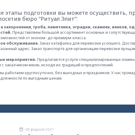
е этапы подготовки вы можете осуществить, п
посетив бюро "Ритуал Элит":
а захоронения, гроба, памятника, оградки, скамеек, венков, 
стей.
Представляем большой ассортимент основных и сопутствующи
зможностей от эконом- до премиум-класса.
ое обслуживание.
Заказ катафалка для перевозки усопшего. Доста
указанный адрес. Заказ транспорта для организации перевозки прощ
ые мероприятия.
Предлагаются услуги специализированных помина
 с заказчиком меню, исходя из традиций и предпочтений.
мы работаем круглосуточно, без выходных и праздников. У нас гром
адлежности по выгодным ценам.
08 февраля 2021