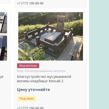
+7 (777) 188-88-88
Вид могилы
Облагораживание могилы
ще
Благоустройство мусульманкой
могилы кладбище Кенсай 2
Цену уточняйте
Под заказ
+7 (777) 188-88-88