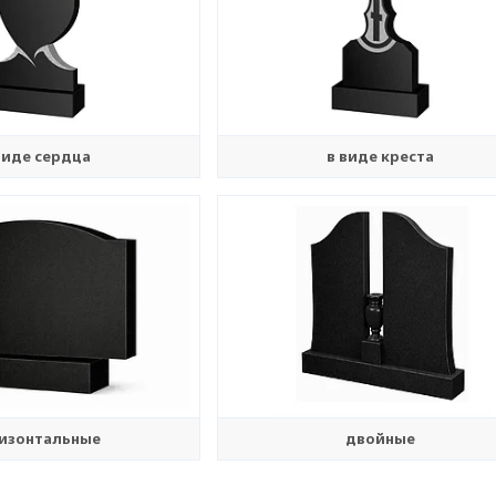
виде сердца
в виде креста
изонтальные
двойные