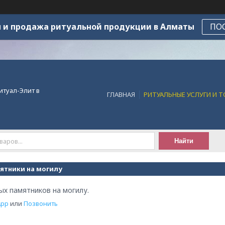
 и продажа ритуальной продукции в Алматы
ПО
итуал-Элит в
ГЛАВНАЯ
РИТУАЛЬНЫЕ УСЛУГИ И 
Найти
ятники на могилу
ых памятников на могилу.
App
или
Позвонить