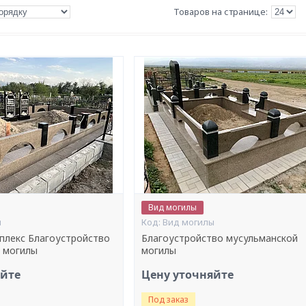
Вид могилы
ы
Вид могилы
плекс Благоустройство
Благоустройство мусульманской
 могилы
могилы
яйте
Цену уточняйте
Под заказ