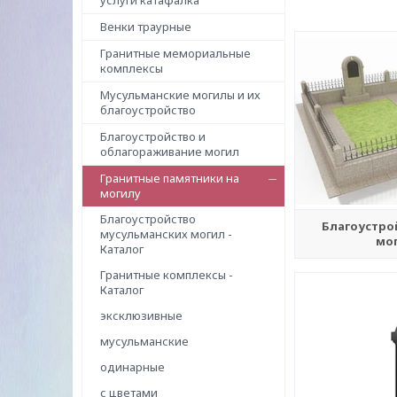
услуги катафалка
Венки траурные
Гранитные мемориальные
комплексы
Мусульманские могилы и их
благоустройство
Благоустройство и
облагораживание могил
Гранитные памятники на
могилу
Благоустройство
Благоустро
мусульманских могил -
мог
Каталог
Гранитные комплексы -
Каталог
эксклюзивные
мусульманские
одинарные
с цветами