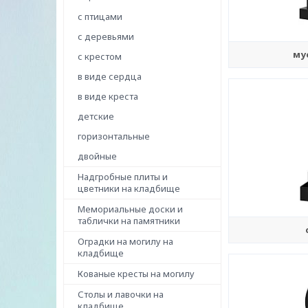
с птицами
с деревьями
му
с крестом
в виде сердца
в виде креста
детские
горизонтальные
двойные
Надгробные плиты и
цветники на кладбище
Мемориальные доски и
таблички на памятники
Оградки на могилу на
кладбище
Кованые кресты на могилу
Столы и лавочки на
кладбище