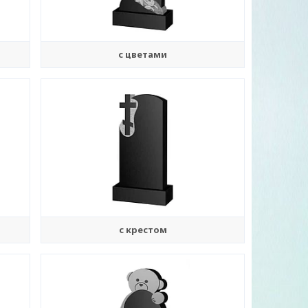
с цветами
с крестом