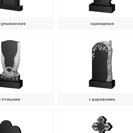
сульманские
одинарные
с птицами
с деревьями