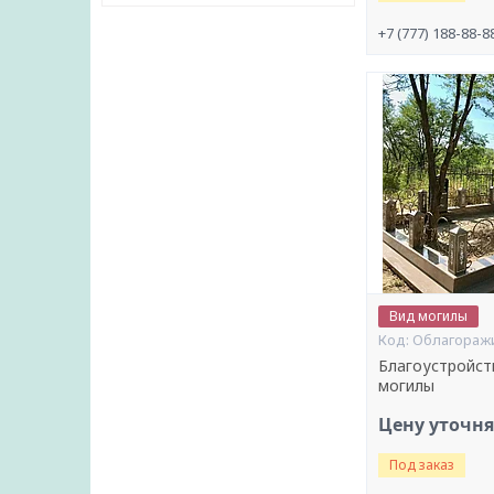
+7 (777) 188-88-8
Вид могилы
Облагораж
Благоустройст
могилы
Цену уточн
Под заказ