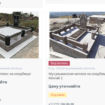
8
Вид могилы
ивание могилы
Облагораживание могилы
плекс на кладбище
Мусульманская могила на кладби
Кенсай 2
яйте
Цену уточняйте
Под заказ
8
+7 (777) 188-88-88