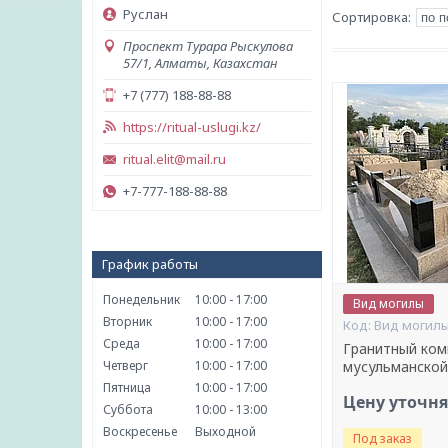
Руслан
Проспект Турара Рыскулова
57/1, Алматы, Казахстан
+7 (777) 188-88-88
https://ritual-uslugi.kz/
ritual.elit@mail.ru
+7-777-188-88-88
График работы
Понедельник
10:00
17:00
Вид могилы
Вторник
10:00
17:00
Вид могил
Среда
10:00
17:00
Гранитный ком
Четверг
10:00
17:00
мусульманской
Пятница
10:00
17:00
Цену уточн
Суббота
10:00
13:00
Воскресенье
Выходной
Под заказ