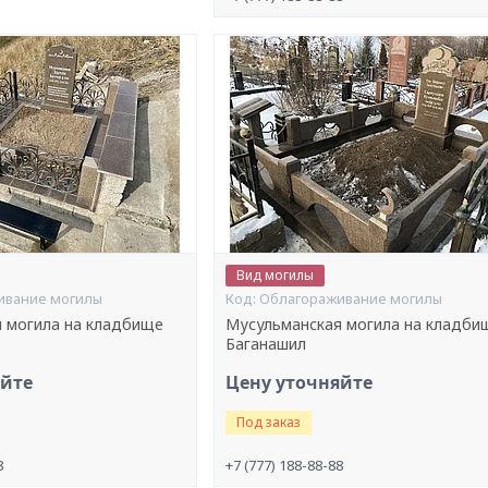
Вид могилы
ивание могилы
Облагораживание могилы
 могила на кладбище
Мусульманская могила на кладби
Баганашил
яйте
Цену уточняйте
Под заказ
8
+7 (777) 188-88-88