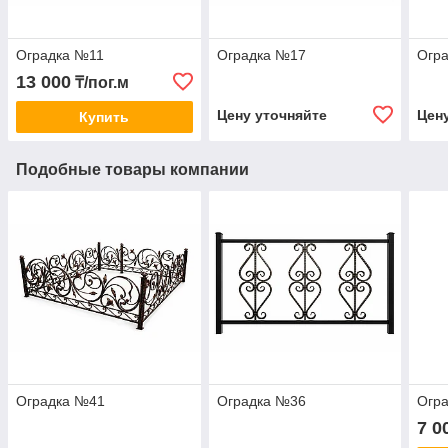
Оградка №11
Оградка №17
Огр
13 000
₸/пог.м
Цену уточняйте
Цен
Купить
Подобные товары компании
Оградка №41
Оградка №36
Огр
7 0