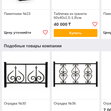
Памятники №23
Табличка из гранита
Пам
60х40х1,5-1,8\см
40 000
₸
Цену уточняйте
Цен
Купить
Подобные товары компании
Оградка №30
Оградка №36
Огр
7 0