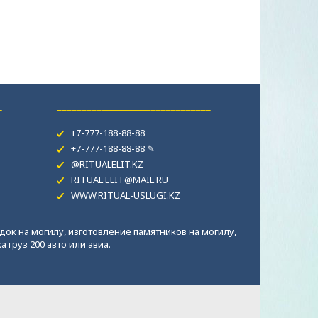
_
_______________________________
+7-777-188-88-88
+7-777-188-88-88 ✎
@RITUALELIT.KZ
RITUAL.ELIT@MAIL.RU
WWW.RITUAL-USLUGI.KZ
док на могилу, изготовление памятников на могилу,
 груз 200 авто или авиа.