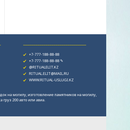
_
_______________________________
+7-777-188-88-88
+7-777-188-88-88 ✎
@RITUALELIT.KZ
RITUAL.ELIT@MAIL.RU
WWW.RITUAL-USLUGI.KZ
док на могилу, изготовление памятников на могилу,
 груз 200 авто или авиа.