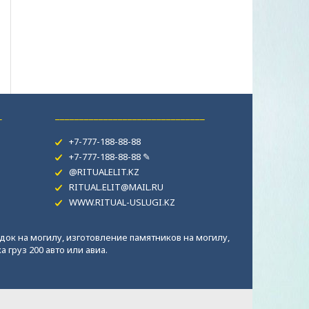
_
_______________________________
+7-777-188-88-88
+7-777-188-88-88 ✎
@RITUALELIT.KZ
RITUAL.ELIT@MAIL.RU
WWW.RITUAL-USLUGI.KZ
док на могилу, изготовление памятников на могилу,
 груз 200 авто или авиа.