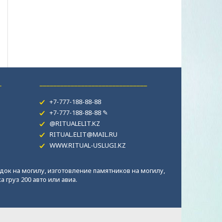
_
_______________________________
+7-777-188-88-88
+7-777-188-88-88 ✎
@RITUALELIT.KZ
RITUAL.ELIT@MAIL.RU
WWW.RITUAL-USLUGI.KZ
док на могилу, изготовление памятников на могилу,
 груз 200 авто или авиа.