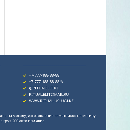
_
_______________________________
+7-777-188-88-88
+7-777-188-88-88 ✎
@RITUALELIT.KZ
RITUAL.ELIT@MAIL.RU
WWW.RITUAL-USLUGI.KZ
док на могилу, изготовление памятников на могилу,
 груз 200 авто или авиа.