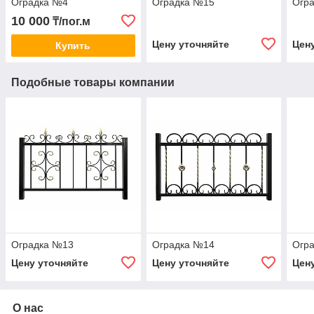
Оградка №4
Оградка №15
Огр
10 000
₸/пог.м
Цену уточняйте
Цен
Купить
Подобные товары компании
Оградка №13
Оградка №14
Огр
Цену уточняйте
Цену уточняйте
Цен
О нас