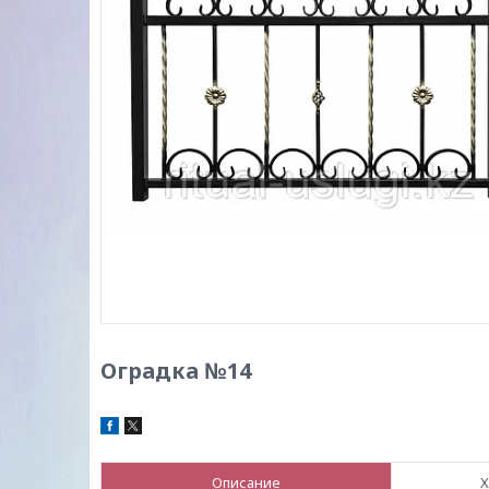
Оградка №14
Описание
Х