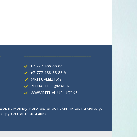
_
_______________________________
+7-777-188-88-88
+7-777-188-88-88 ✎
@RITUALELIT.KZ
RITUAL.ELIT@MAIL.RU
WWW.RITUAL-USLUGI.KZ
док на могилу, изготовление памятников на могилу,
 груз 200 авто или авиа.