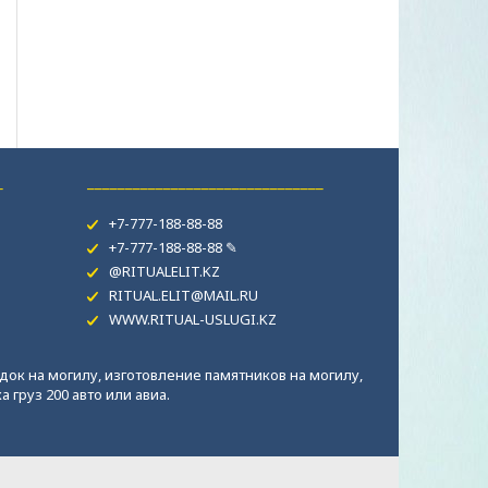
_
_______________________________
+7-777-188-88-88
+7-777-188-88-88 ✎
@RITUALELIT.KZ
RITUAL.ELIT@MAIL.RU
WWW.RITUAL-USLUGI.KZ
док на могилу, изготовление памятников на могилу,
 груз 200 авто или авиа.