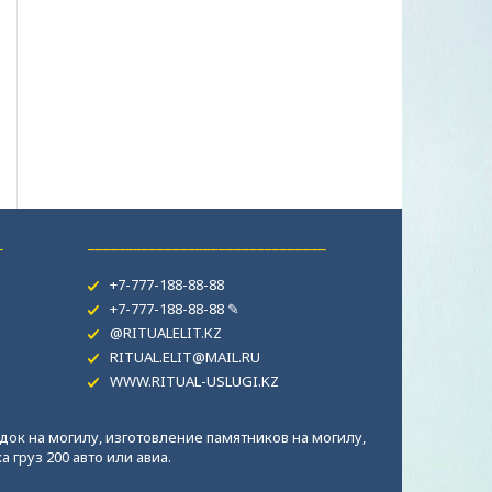
_
_______________________________
+7-777-188-88-88
+7-777-188-88-88 ✎
@RITUALELIT.KZ
RITUAL.ELIT@MAIL.RU
WWW.RITUAL-USLUGI.KZ
док на могилу, изготовление памятников на могилу,
 груз 200 авто или авиа.