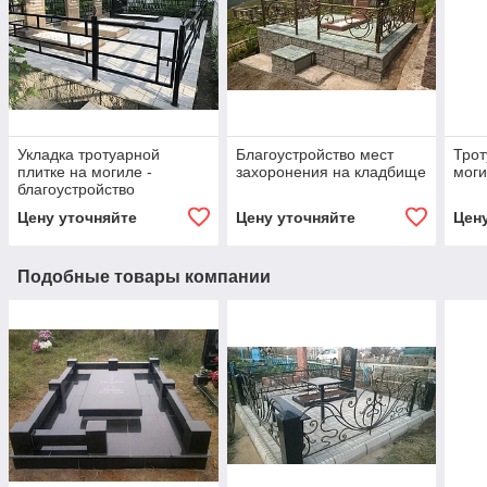
Укладка тротуарной
Благоустройство мест
Трот
плитке на могиле -
захоронения на кладбище
моги
благоустройство
захоронений
Цену уточняйте
Цену уточняйте
Цен
Подобные товары компании