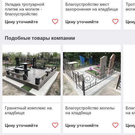
Укладка тротуарной
Благоустройство мест
Трот
плитке на могиле -
захоронения на кладбище
моги
благоустройство
захоронений
Цену уточняйте
Цену уточняйте
Цен
Подобные товары компании
Гранитный комплекс на
Благоустройство могилы
Благ
кладбище
на кладбище
на 
Цену уточняйте
Цену уточняйте
Цен