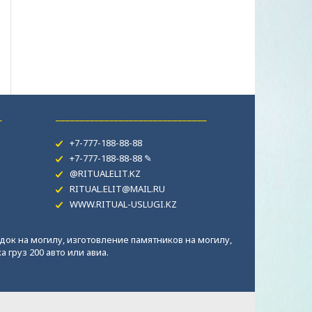
_
_______________________________
+7-777-188-88-88
+7-777-188-88-88 ✎
@RITUALELIT.KZ
RITUAL.ELIT@MAIL.RU
WWW.RITUAL-USLUGI.KZ
док на могилу, изготовление памятников на могилу,
 груз 200 авто или авиа.